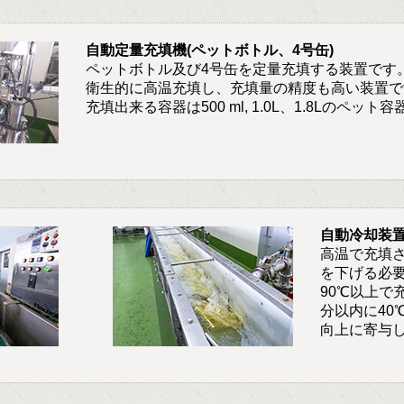
自動定量充填機(ペットボトル、4号缶)
ペットボトル及び4号缶を定量充填する装置です
衛生的に高温充填し、充填量の精度も高い装置で
充填出来る容器は500 ml, 1.0L、1.8Lのペッ
自動冷却装
高温で充填
を下げる必
90℃以上で
分以内に40
向上に寄与