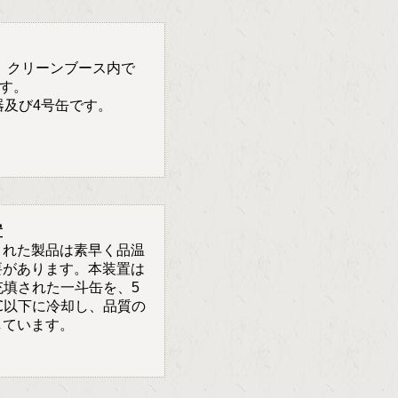
。クリーンブース内で
す。
ト容器及び4号缶です。
置
された製品は素早く品温
要があります。本装置は
充填された一斗缶を、5
℃以下に冷却し、品質の
しています。