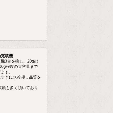
動充填機
機3台を擁し、20gの
00g程度の大容量まで
来ます。
後すぐに水冷却し品質を
依頼も多く頂いており