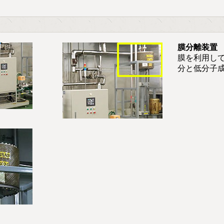
膜分離装置
膜を利用し
分と低分子