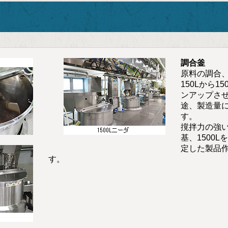
調合釜
原料の調合
150Lから1
ンアップさ
途、製造量
す。
撹拌力の強い
基、1500
定した製品
す。