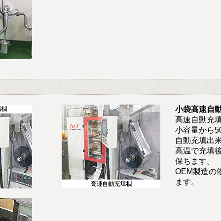
小袋高速自
高速自動充填
小容量から5
自動充填出
高温で充填
保ちます。
OEM製造の
ます。