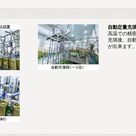
自動定量充
高温での精
充填後、自
が出来ます