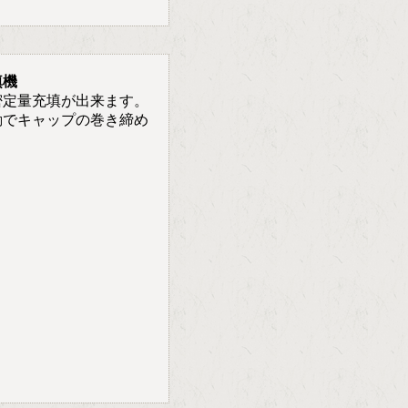
填機
密定量充填が出来ます。
動でキャップの巻き締め
。